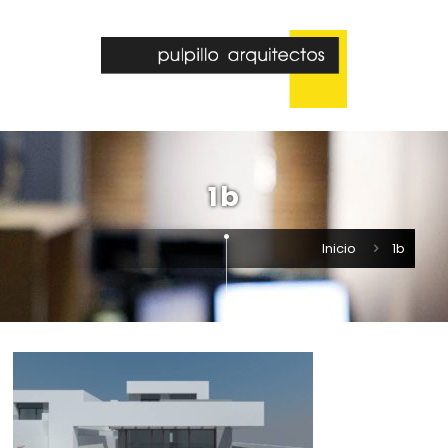
1b
Inicio
1b