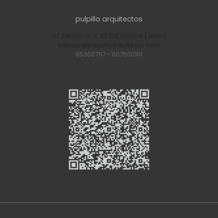
pulpillo arquitectos
c/ Zabala nº 11, 23700 Linares (Jaén)
estudio@pulpilloarquitecto.com
953607117
-
607600161