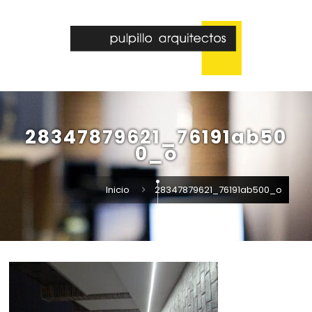
28347879621_76191ab50
0_o
Inicio
28347879621_76191ab500_o