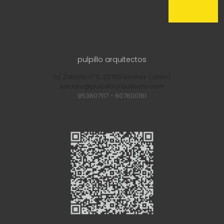
pulpillo arquitectos
c/ Zabala nº 11, 23700 Linares (Jaén)
estudio@pulpilloarquitecto.com
953607117
-
607600161