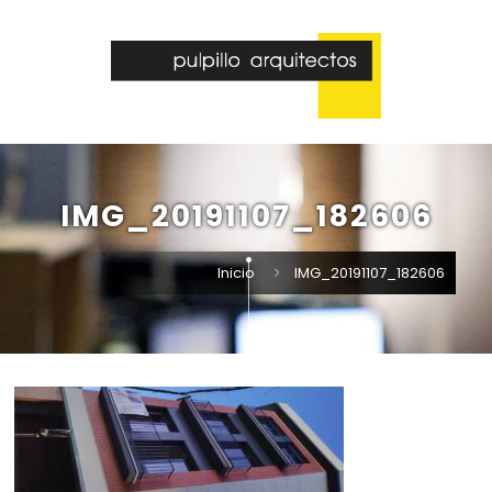
IMG_20191107_182606
Inicio
IMG_20191107_182606