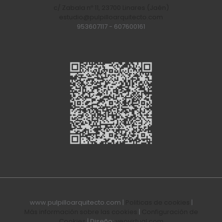
c/ Zabala nº 11, 23700 Linares (Jaén)
estudio@pulpilloarquitecto.com
953607117
-
607600161
www.pulpilloarquitecto.com |
Politicas de cookies
|
Más información sobre las cookies
|
Configuración de
Cookies
| Diseño:
veovirtual.com