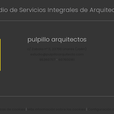
dio de Servicios Integrales de Arquite
pulpillo arquitectos
c/ Zabala nº 11, 23700 Linares (Jaén)
estudio@pulpilloarquitecto.com
953607117
-
607600161
ticas de cookies
|
Más información sobre las cookies
|
Configuración 