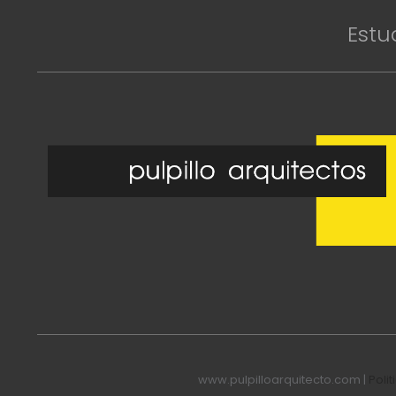
Estu
www.pulpilloarquitecto.com |
Poli