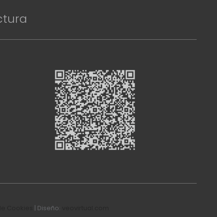
ctura
de Cookies
| Diseño:
veovirtual.com