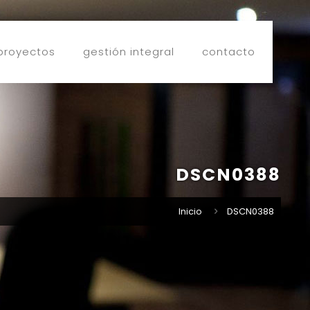
proyectos
gestión integral
contacto
DSCN0388
Inicio
DSCN0388