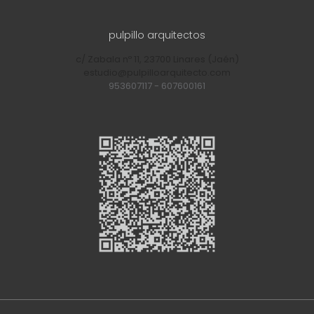
pulpillo arquitectos
c/ Zabala nº 11, 23700 Linares (Jaén)
estudio@pulpilloarquitecto.com
953607117
-
607600161