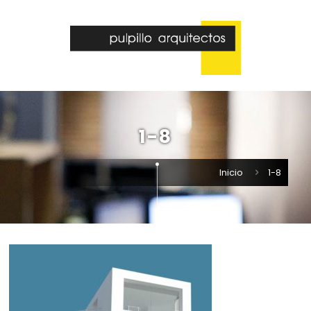
1-8
Inicio
1-8