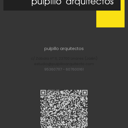
pulpillo arquitectos
c/ Zabala nº 11, 23700 Linares (Jaén)
estudio@pulpilloarquitecto.com
953607117
-
607600161