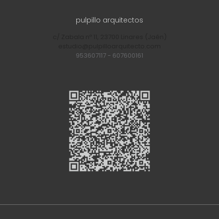
pulpillo arquitectos
c/ Zabala nº 11, 23700 Linares (Jaén)
estudio@pulpilloarquitecto.com
953607117
-
607600161