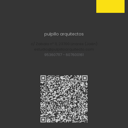
pulpillo arquitectos
c/ Zabala nº 11, 23700 Linares (Jaén)
estudio@pulpilloarquitecto.com
953607117
-
607600161