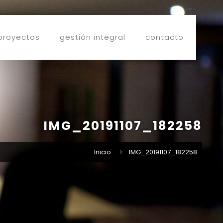
proyectos
gestión integral
contacto
IMG_20191107_182258
Inicio
IMG_20191107_182258