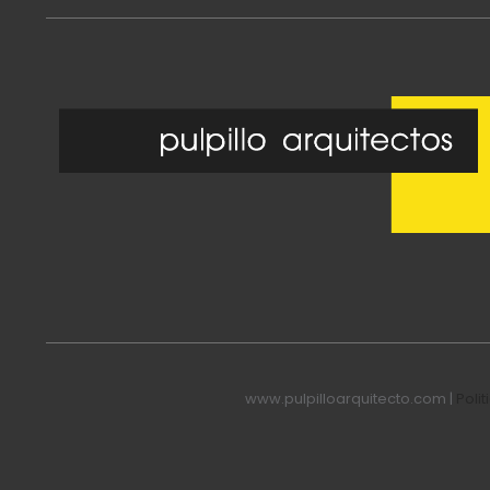
www.pulpilloarquitecto.com |
Poli