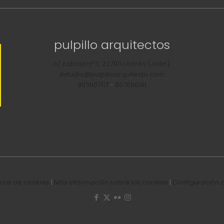
pulpillo arquitectos
c/ Zabala nº 11, 23700 Linares (Jaén)
estudio@pulpilloarquitecto.com
953607117
-
607600161
ticas de cookies
|
Más información sobre las cookies
|
Configuración 