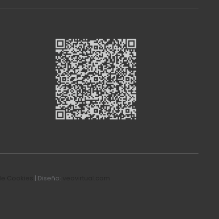
de Cookies
| Diseño:
veovirtual.com