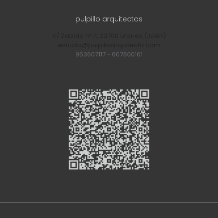
pulpillo arquitectos
c/ Zabala nº 11, 23700 Linares (Jaén)
estudio@pulpilloarquitecto.com
953607117
-
607600161