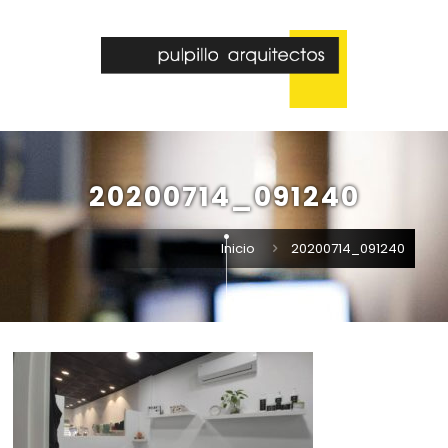
20200714_091240
Inicio
20200714_091240