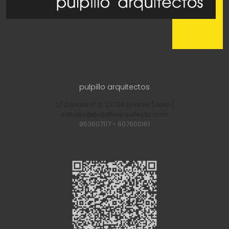
pulpillo arquitectos
c/ Zabala nº 11, 23700 Linares (Jaén)
estudio@pulpilloarquitecto.com
953607117
-
607600161