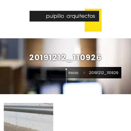
20191212_110926
Inicio
20191212_110926