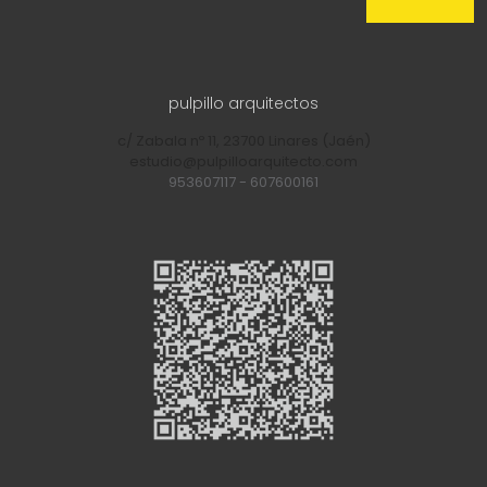
pulpillo arquitectos
c/ Zabala nº 11, 23700 Linares (Jaén)
estudio@pulpilloarquitecto.com
953607117
-
607600161