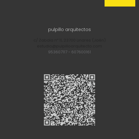
pulpillo arquitectos
c/ Zabala nº 11, 23700 Linares (Jaén)
estudio@pulpilloarquitecto.com
953607117
-
607600161