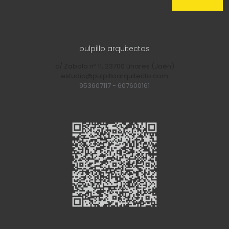
pulpillo arquitectos
c/ Zabala nº 11, 23700 Linares (Jaén)
estudio@pulpilloarquitecto.com
953607117
-
607600161