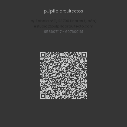
pulpillo arquitectos
c/ Zabala nº 11, 23700 Linares (Jaén)
estudio@pulpilloarquitecto.com
953607117
-
607600161