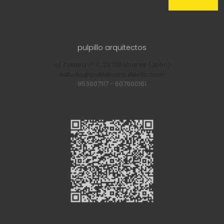
pulpillo arquitectos
c/ Zabala nº 11, 23700 Linares (Jaén)
estudio@pulpilloarquitecto.com
953607117
-
607600161