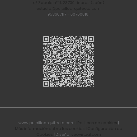
c/ Zabala nº 11, 23700 Linares (Jaén)
estudio@pulpilloarquitecto.com
953607117
-
607600161
www.pulpilloarquitecto.com |
Politicas de cookies
|
Más información sobre las cookies
|
Configuración de
Cookies
| Diseño:
veovirtual.com