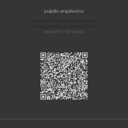
pulpillo arquitectos
c/ Zabala nº 11, 23700 Linares (Jaén)
estudio@pulpilloarquitecto.com
953607117
-
607600161