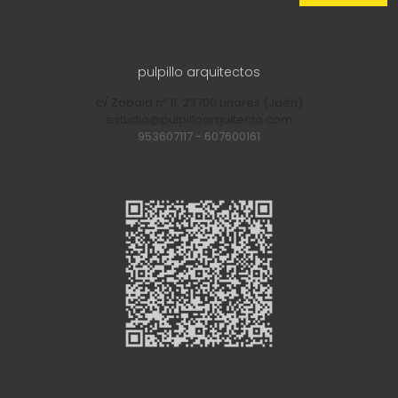
pulpillo arquitectos
c/ Zabala nº 11, 23700 Linares (Jaén)
estudio@pulpilloarquitecto.com
953607117
-
607600161