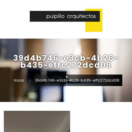
39d4b746-e3cb-4b28-
b435-effc272dcd08
Inicio
39d4b746-e3cb-4b28-b435-effc272dcd08