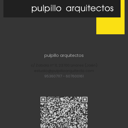
pulpillo arquitectos
c/ Zabala nº 11, 23700 Linares (Jaén)
estudio@pulpilloarquitecto.com
953607117
-
607600161