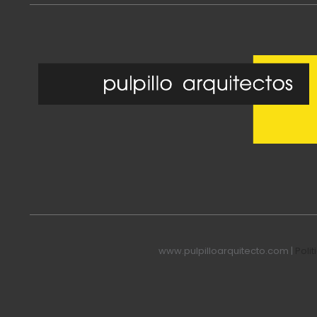
www.pulpilloarquitecto.com |
Poli