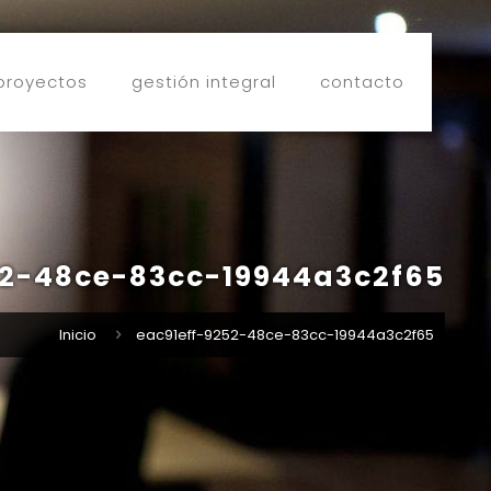
proyectos
gestión integral
contacto
52-48ce-83cc-19944a3c2f65
Inicio
eac91eff-9252-48ce-83cc-19944a3c2f65