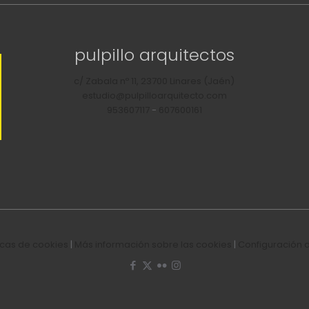
pulpillo arquitectos
c/ Zabala nº 11, 23700 Linares (Jaén)
estudio@pulpilloarquitecto.com
953607117
-
607600161
ticas de cookies
|
Más información sobre las cookies
|
Configuración 