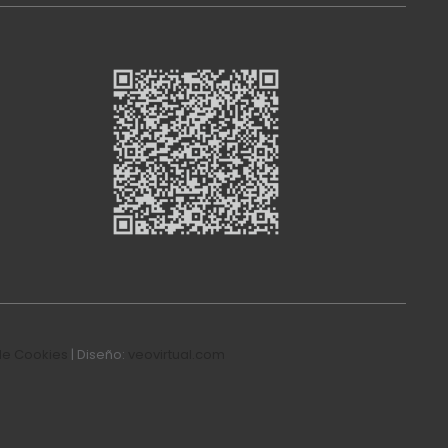
de Cookies
| Diseño:
veovirtual.com