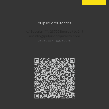
pulpillo arquitectos
c/ Zabala nº 11, 23700 Linares (Jaén)
estudio@pulpilloarquitecto.com
953607117
-
607600161