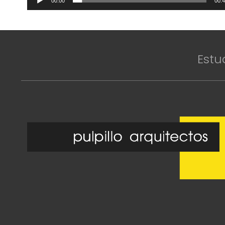
00:00
00:
Estu