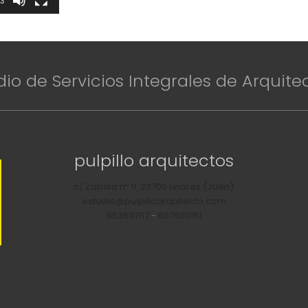
43
dio de Servicios Integrales de Arquite
pulpillo arquitectos
c/ Zabala nº 11, 23700 Linares (Jaén)
estudio@pulpilloarquitecto.com
953607117
-
607600161