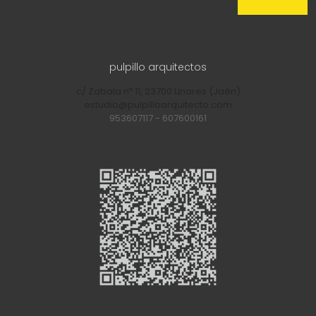
pulpillo arquitectos
c/ Zabala nº 11, 23700 Linares (Jaén)
estudio@pulpilloarquitecto.com
953607117
-
607600161