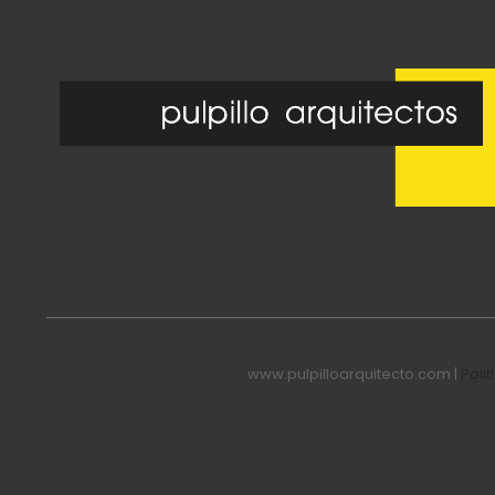
www.pulpilloarquitecto.com |
Poli