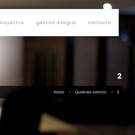
proyectos
gestión integral
contacto
2
Inicio
Quiénes somos
2