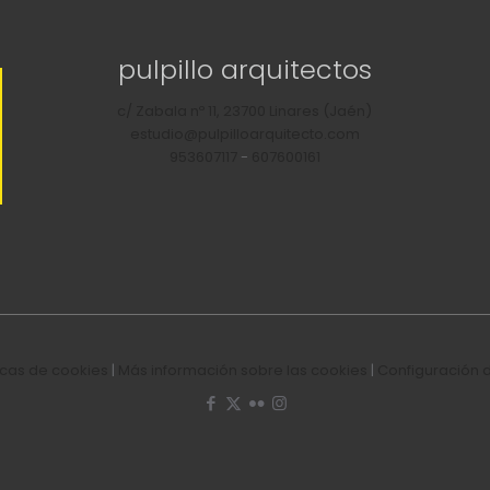
pulpillo arquitectos
c/ Zabala nº 11, 23700 Linares (Jaén)
estudio@pulpilloarquitecto.com
953607117
-
607600161
ticas de cookies
|
Más información sobre las cookies
|
Configuración 