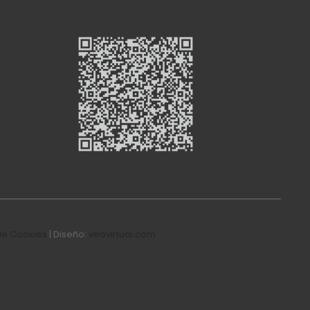
de Cookies
| Diseño:
veovirtual.com